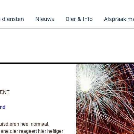
 diensten
Nieuws
Dier & Info
Afspraak m
MENT
nd 
uisdieren heel normaal.

ne dier reageert hier heftiger 