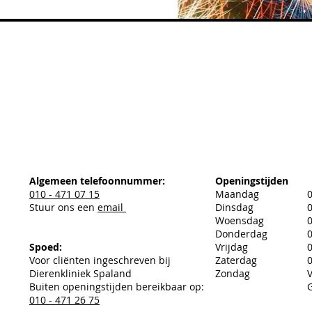
Algemeen telefoonnummer:
Openingstijden
010 - 471 07 15
Maandag
0
Stuur ons een
email
Dinsdag
0
Woensdag
0
Donderdag
0
Spoed:
Vrijdag
0
Voor cliënten ingeschreven bij
Zaterdag
0
Dierenkliniek Spaland
Zondag
Buiten openingstijden bereikbaar op:
010 - 471 26 75