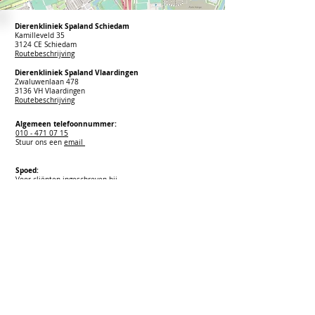
Dierenkliniek Spaland Schiedam
Kamilleveld 35
3124 CE Schiedam
Routebeschrijving
Dierenkliniek Spaland Vlaardingen
Zwaluwenlaan 478
3136 VH Vlaardingen
Routebeschrijving
Algemeen telefoonnummer:
010 - 471 07 15
Stuur ons een
email
Spoed:
Voor cliënten ingeschreven bij
Dierenkliniek Spaland
Buiten openingstijden bereikbaar op:
010 - 471 26 75