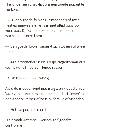
Hieronder een checklist om een goede pup uit te 
zoeken:
--> Bij een goede fokker zijn maar één of twee 
nestjes aanwezig en er zijn niet altijd pups op 
voorraad. Dit kan betekenen dat u op een 
wachtlijst terecht komt.
--> Een goede fokker beperkt zich tot één of twee 
rassen.
Bij een broodfokker kunt u pups tegenkomen van 
(soms wel 21!) verschillende rassen
--> De moeder is aanwezig
Als u de moederhond niet mag zien klopt dit niet. 
Vaak zijn er excuses zoals de moeder is 'even' in 
een andere kamer of ze is bij familie of vrienden.
--> Het paspoort is in orde
Dit is vaak wat moeilijker om zelf goed te 
controleren.