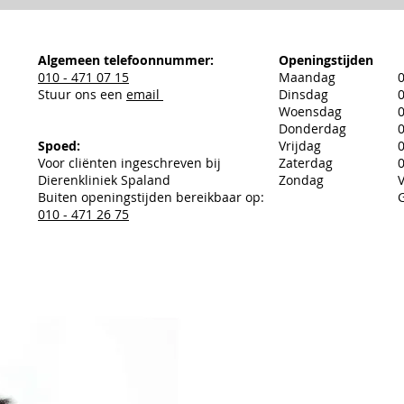
Algemeen telefoonnummer:
Openingstijden
010 - 471 07 15
Maandag
0
Stuur ons een
email
Dinsdag
0
Woensdag
0
Donderdag
0
Spoed:
Vrijdag
0
Voor cliënten ingeschreven bij
Zaterdag
0
Dierenkliniek Spaland
Zondag
Buiten openingstijden bereikbaar op:
010 - 471 26 75