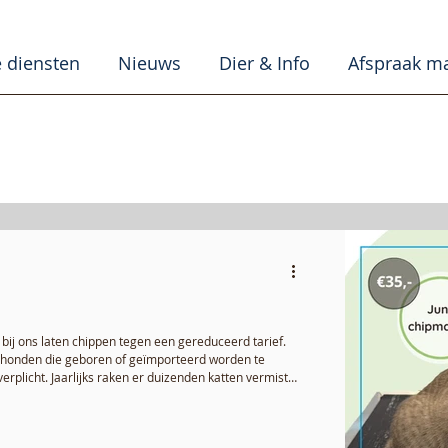
 diensten
Nieuws
Dier & Info
Afspraak m
 bij ons laten chippen tegen een gereduceerd tarief.
om honden die geboren of geïmporteerd worden te
 verplicht. Jaarlijks raken er duizenden katten vermist
ijd herenigd worden met hun eigenaar omdat zij niet
aar dat ook katten een chipplicht krijgen.
 om te weten: wannee