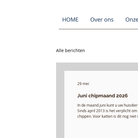
HOME
Over ons
Onze
Alle berichten
29 mei
Juni chipmaand 2026
In de maand juni kunt u uw huisdier
Sinds april 2013 is het verplicht 
chippen. Voor katten is dit nog niet
en kunnen gevonden katten niet alt
gechipt zijn. Het kabinet streeft ern
(www.dierenbescherming.nl). Goed