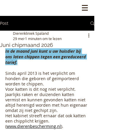
Post
Dierenkliniek Spaland
29 mei
1 minuten om te lezen
Juni chipmaand 2026
In de maand juni kunt u uw huisdier bij 
ons laten chippen tegen een gereduceerd 
tarief.
Sinds april 2013 is het verplicht om 
honden die geboren of geïmporteerd 
worden te chippen.
Voor katten is dit nog niet verplicht.
Jaarlijks raken er duizenden katten 
vermist en kunnen gevonden katten niet 
altijd herenigd worden met hun eigenaar 
omdat zij niet gechipt zijn.
Het kabinet streeft ernaar dat ook katten 
een chipplicht krijgen. 
(
www.dierenbescherming.nl
).