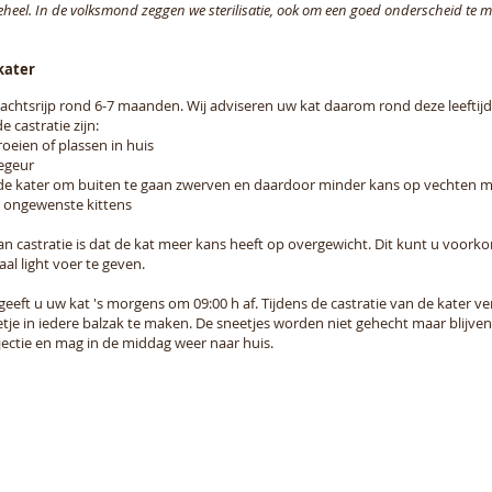
geheel. In de volksmond zeggen we sterilisatie, ook om een goed onderscheid te 
kater
achtsrijp rond 6-7 maanden. Wij adviseren uw kat daarom rond deze leeftijd 
 castratie zijn:
oeien of plassen in huis
egeur
de kater om buiten te gaan zwerven en daardoor minder kans op vechten m
 ongewenste kittens
an castratie is dat de kat meer kans heeft op overgewicht. Dit kunt u voork
al light voer te geven.
geeft u uw kat 's morgens om 09:00 h af. Tijdens de castratie van de kater ver
tje in iedere balzak te maken. De sneetjes worden niet gehecht maar blijven 
njectie en mag in de middag weer naar huis.