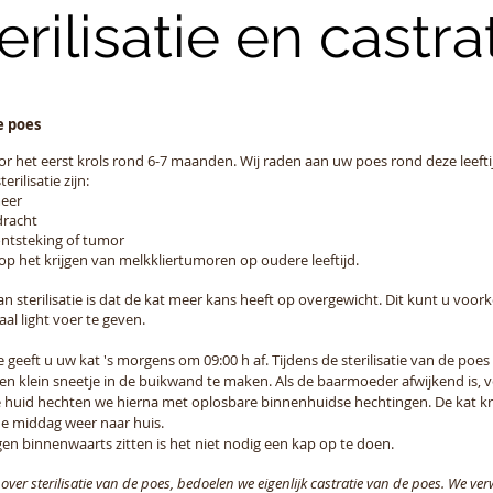
erilisatie en castra
e poes
 het eerst krols rond 6-7 maanden. Wij raden aan uw poes rond deze leeftijd 
rilisatie zijn:
meer
dracht
tsteking of tumor
p het krijgen van melkkliertumoren op oudere leeftijd.
n sterilisatie is dat de kat meer kans heeft op overgewicht. Dit kunt u voo
al light voer te geven.
ie geeft u uw kat 's morgens om 09:00 h af. Tijdens de sterilisatie van de poes
en klein sneetje in de buikwand te maken. Als de baarmoeder afwijkend is, v
huid hechten we hierna met oplosbare binnenhuidse hechtingen. De kat krij
 de middag weer naar huis.
n binnenwaarts zitten is het niet nodig een kap op te doen.
 over sterilisatie van de poes, bedoelen we eigenlijk castratie van de poes. We ve