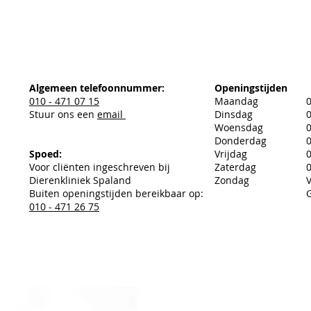
Algemeen telefoonnummer:
Openingstijden
010 - 471 07 15
Maandag
0
Stuur ons een
email
Dinsdag
0
Woensdag
0
Donderdag
0
Spoed:
Vrijdag
0
Voor cliënten ingeschreven bij
Zaterdag
0
Dierenkliniek Spaland
Zondag
Buiten openingstijden bereikbaar op:
010 - 471 26 75