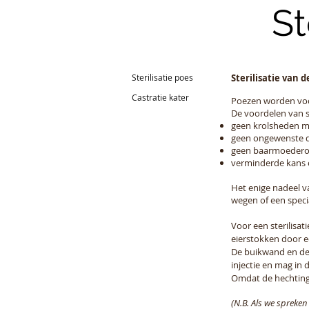
St
Sterilisatie poes
Sterilisatie van d
Castratie kater
Poezen worden voor
De voordelen van ste
geen krolsheden 
geen ongewenste 
geen baarmoederon
verminderde kans o
Het enige nadeel va
wegen of een specia
Voor een sterilisat
eierstokken door e
De buikwand en de 
injectie en mag in
Omdat de hechtinge
(N.B. Als we spreken