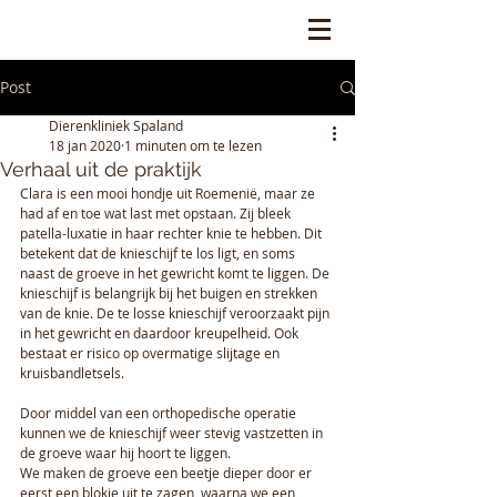
Post
Dierenkliniek Spaland
18 jan 2020
1 minuten om te lezen
Verhaal uit de praktijk
Clara is een mooi hondje uit Roemenië, maar ze 
had af en toe wat last met opstaan. Zij bleek 
patella-luxatie in haar rechter knie te hebben. Dit 
betekent dat de knieschijf te los ligt, en soms 
naast de groeve in het gewricht komt te liggen. De 
knieschijf is belangrijk bij het buigen en strekken 
van de knie. De te losse knieschijf veroorzaakt pijn 
in het gewricht en daardoor kreupelheid. Ook 
bestaat er risico op overmatige slijtage en 
kruisbandletsels.
Door middel van een orthopedische operatie 
kunnen we de knieschijf weer stevig vastzetten in 
de groeve waar hij hoort te liggen. 
We maken de groeve een beetje dieper door er 
eerst een blokje uit te zagen, waarna we een 