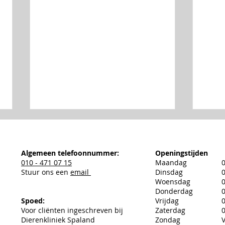
Algemeen telefoonnummer:
Openingstijden
010 - 471 07 15
Maandag
0
Stuur ons een
email
Dinsdag
0
Woensdag
0
Telefoon problemen
Donderdag
0
Spoed:
Vrijdag
0
Yuri
Voor cliënten ingeschreven bij
Zaterdag
0
Dierenkliniek Spaland
Zondag