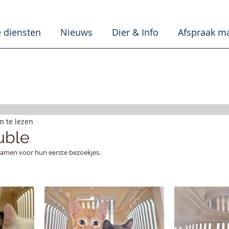
 diensten
Nieuws
Dier & Info
Afspraak m
m te lezen
uble
samen voor hun eerste bezoekjes. 