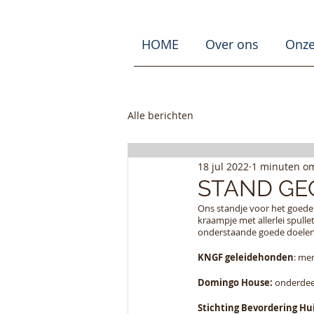
HOME
Over ons
Onze
Alle berichten
18 jul 2022
1 minuten om
STAND GE
Ons standje voor het goede d
kraampje met allerlei spull
onderstaande goede doelen
KNGF geleidehonden
: me
Domingo House: 
onderdee
Stichting Bevordering Hui