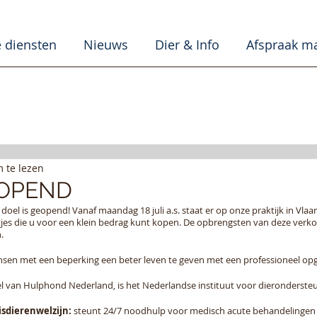
 diensten
Nieuws
Dier & Info
Afspraak m
 te lezen
OPEND
oel is geopend! Vanaf maandag 18 juli a.s. staat er op onze praktijk in Vlaa
etjes die u voor een klein bedrag kunt kopen. De opbrengsten van deze verk
.
nsen met een beperking een beter leven te geven met een professioneel op
l van Hulphond Nederland, is het Nederlandse instituut voor dieronderste
sdierenwelzijn: 
steunt 24/7 noodhulp voor medisch acute behandelingen v