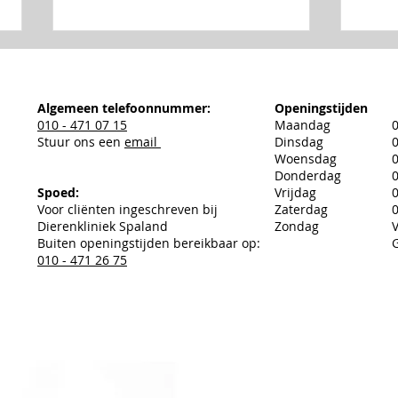
Algemeen telefoonnummer:
Openingstijden
010 - 471 07 15
Maandag
0
Stuur ons een
email
Dinsdag
0
Woensdag
0
Telefoon problemen
Donderdag
0
Spoed:
Vrijdag
0
Yuri
Voor cliënten ingeschreven bij
Zaterdag
0
Dierenkliniek Spaland
Zondag
Buiten openingstijden bereikbaar op:
010 - 471 26 75