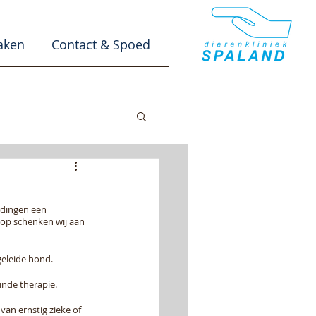
aken
Contact & Spoed
rdingen een 
oop schenken wij aan 
geleide hond.
unde therapie.
an ernstig zieke of 